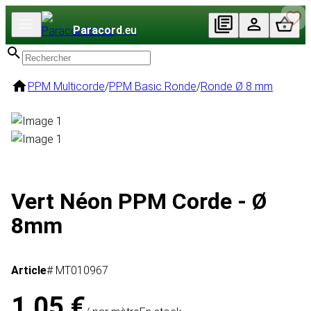
Paracord
.eu
PPM Multicorde
/
PPM Basic Ronde
/
Ronde Ø 8 mm
Vert Néon PPM Corde - Ø
8mm
Article
# MT010967
1,05 €