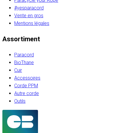
Paracycle your Rope
#yesparacord
Vente en gros
Mentions légales
Assortiment
Paracord
BioThane
Cuir
Accessoires
Corde PPM
Autre corde
Outils