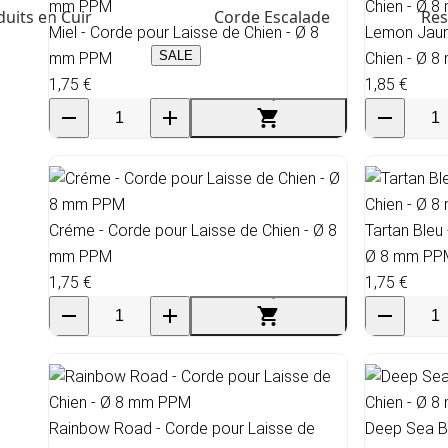
uits en Cuir
Corde Escalade
Res
Miel - Corde pour Laisse de Chien - Ø 8
Lemon Jaun
SALE
mm PPM
Chien - Ø 
1,75 €
1,85 €
Créme - Corde pour Laisse de Chien - Ø 8
Tartan Bleu
mm PPM
Ø 8 mm PP
1,75 €
1,75 €
Rainbow Road - Corde pour Laisse de
Deep Sea Bl