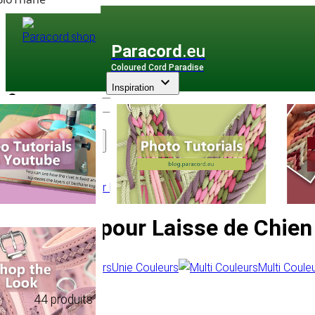
Paracord
.eu
Coloured Cord Paradise
Inspiration
Assortiment
Corde pour laisses de chien
/
PPM
/
8 mm
Corde pour Laisse de Chi
Unie Couleurs
Multi Coule
44 produits