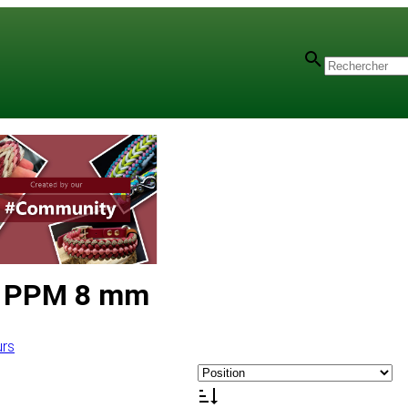
en PPM 8 mm
urs