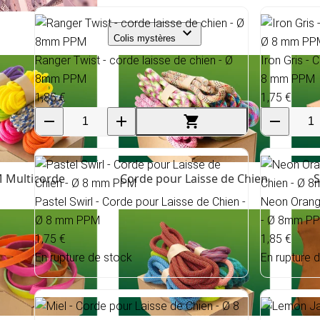
Colis mystères
Ranger Twist - corde laisse de chien - Ø
Iron Gris - 
8mm PPM
8 mm PPM
1,85 €
1,75 €
 Multicorde
Corde pour Laisse de Chien
S
Pastel Swirl - Corde pour Laisse de Chien -
Neon Orange
Ø 8 mm PPM
- Ø 8mm P
1,75 €
1,85 €
En rupture de stock
En rupture 