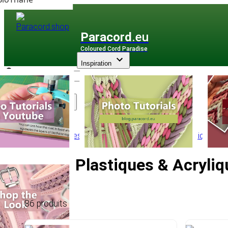
Paracord
.eu
Coloured Cord Paradise
Inspiration
Assortiment
Accessoires
/
Perles
/
Perles Plastiques & Acryliques
Perles Plastiques & Acryli
86 produits