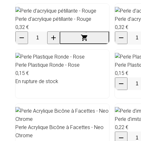
Perle d'acrylique pétillante - Rouge
Perle d'acry
0,32 €
0,32 €
Perle Plastique Ronde - Rose
Perle Plast
0,15 €
0,15 €
En rupture de stock
Perle d'imit
Perle Acrylique Bicône à Facettes - Neo
0,22 €
Chrome