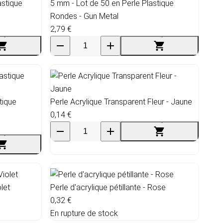
astique
5 mm - Lot de 50 en Perle Plastique
Rondes - Gun Metal
2,79 €
tique
Perle Acrylique Transparent Fleur - Jaune
0,14 €
olet
Perle d'acrylique pétillante - Rose
0,32 €
En rupture de stock