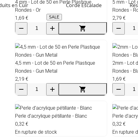
4 mm - Lot de 50 en Perle Plastique
5 mm - Lot 
uits en Cuir
Corde Escalade
Res
Rondes - Or
Rondes - R
SALE
1,69 €
2,79 €
4,5 mm - Lot de 50 en Perle Plastique
2mm - Lot d
Rondes - Gun Metal
Rondes - B
2,19 €
1,69 €
Perle d'acrylique pétillante - Blanc
Perle d'acry
0,32 €
0,32 €
En rupture de stock
En rupture 