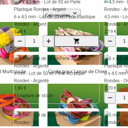
Colis mystères
6 x 4,5 mm - Lot de 50 en Perle Plastique
4,5 mm - Lo
Rondes - Argent
Rondes - Ar
3,29 €
2,19 €
 Multicorde
Corde pour Laisse de Chien
S
4 mm - Lot de 50 en Perle Acrylique
6 x 4,5 mm 
Rondes - Argenté
Rondes - Or
1,99 €
3,29 €
En rupture de stock