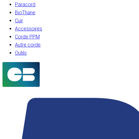
Paracord
BioThane
Cuir
Accessoires
Corde PPM
Autre corde
Outils