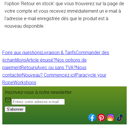
l'option 'Retour en stock' que vous trouverez sur la page de
votre compte et vous recevez immédiatement un e-mail à
l'adresse e-mail enregistrée dès que le produit est à
nouveau disponible.
Foire aux questions
Livraison & Tarifs
Commander des
échantillons
Article épuisé?
Nos options de
paiement
Retours
Avec ou sans TVA?
Nous
contacter
Nouveau? Commencez ici!
Paracycle your
Rope
Workshops
Inscrivez-vous à notre newsletter :
S'abonner