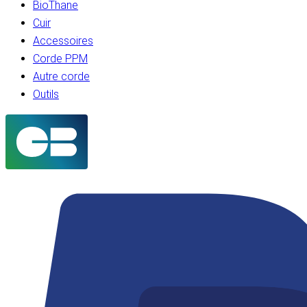
BioThane
Cuir
Accessoires
Corde PPM
Autre corde
Outils