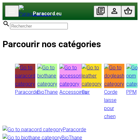
Paracord
.eu
Parcourir nos catégories
Paracorde
BioThane
Accessoires
Cuir
Corde
PPM
laisse
pour
chien
Paracorde
BioThane