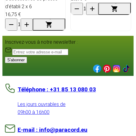
d'établi 2 x 6
16,75 €
Inscrivez-vous à notre newsletter :
S'abonner
Téléphone : +31 85 13 080 03
Les jours ouvrables de
09h00 à 16h00
E-mail : info@paracord.eu