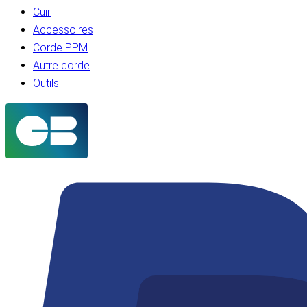
Cuir
Accessoires
Corde PPM
Autre corde
Outils