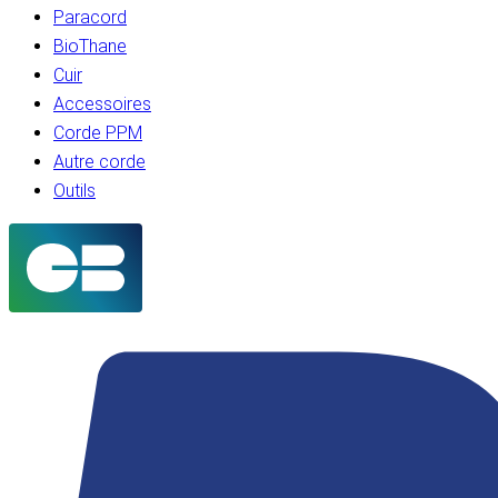
Paracord
BioThane
Cuir
Accessoires
Corde PPM
Autre corde
Outils