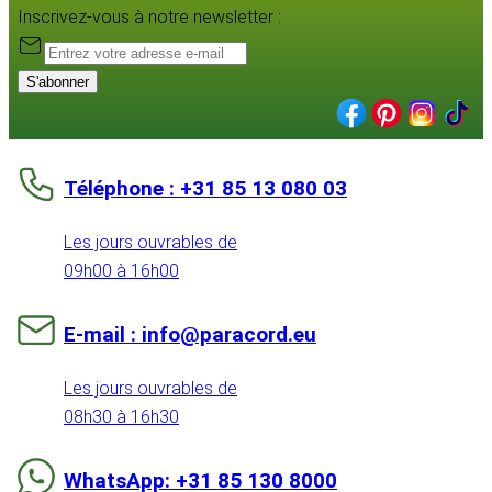
Inscrivez-vous à notre newsletter :
S'abonner
Téléphone : +31 85 13 080 03
Les jours ouvrables de
09h00 à 16h00
E-mail : info@paracord.eu
Les jours ouvrables de
08h30 à 16h30
WhatsApp: +31 85 130 8000