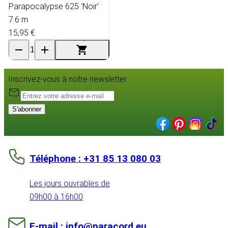
Parapocalypse 625 'Noir'
7.6 m
15,95 €
Inscrivez-vous à notre newsletter :
S'abonner
Téléphone : +31 85 13 080 03
Les jours ouvrables de
09h00 à 16h00
E-mail : info@paracord.eu