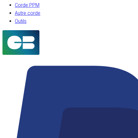
Corde PPM
Autre corde
Outils