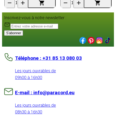
Inscrivez-vous à notre newsletter :
S'abonner
Téléphone : +31 85 13 080 03
Les jours ouvrables de
09h00 à 16h00
E-mail : info@paracord.eu
Les jours ouvrables de
08h30 à 16h30