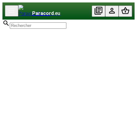
Paracord
.eu