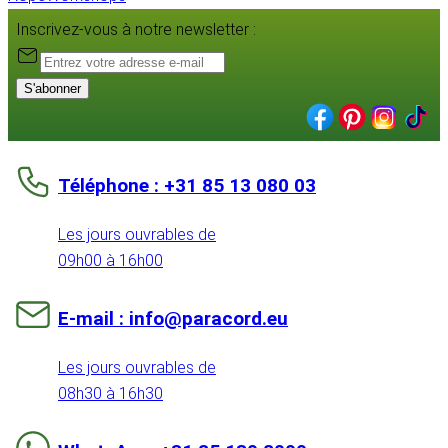
Inscrivez-vous à notre newsletter :
S'abonner
Téléphone : +31 85 13 080 03
Les jours ouvrables de
09h00 à 16h00
E-mail : info@paracord.eu
Les jours ouvrables de
08h30 à 16h30