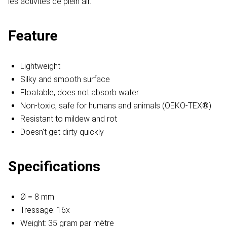
les activités de plein air.
Feature
Lightweight
Silky and smooth surface
Floatable, does not absorb water
Non-toxic, safe for humans and animals (OEKO-TEX®)
Resistant to mildew and rot
Doesn't get dirty quickly
Specifications
Ø = 8 mm
Tressage: 16x
Weight: 35 gram par mètre