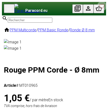
Paracord
.eu
PPM Multicorde
/
PPM Basic Ronde
/
Ronde Ø 8 mm
Rouge PPM Corde - Ø 8mm
Article
# MT010965
1,05 €
/ par mètre
En stock
TVA comprise, hors frais de livraison