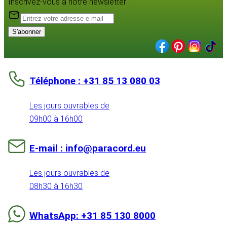
Inscrivez-vous à notre newsletter :
S'abonner
Téléphone : +31 85 13 080 03
Les jours ouvrables de
09h00 à 16h00
E-mail : info@paracord.eu
Les jours ouvrables de
08h30 à 16h30
WhatsApp: +31 85 130 8000