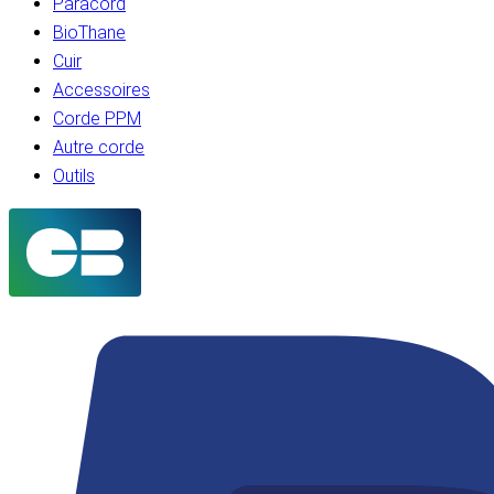
Paracord
BioThane
Cuir
Accessoires
Corde PPM
Autre corde
Outils