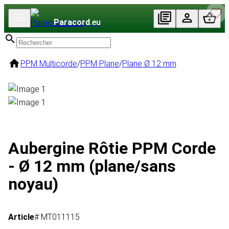
Paracord
.eu
PPM Multicorde
/
PPM Plane
/
Plane Ø 12 mm
Aubergine Rôtie PPM Corde
- Ø 12 mm (plane/sans
noyau)
Article
# MT011115