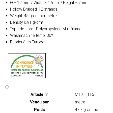
Ø = 12 mm. / Width = 17mm. / Height = 7mm.
Hollow Braided: 12 strands
Weight: 45 gram par mètre
Density 0.91 g/cm³
Type de fibre : Polypropylene Multifilament
Washmachine temp. 30º
Fabriqué en Europe
Article n°
MT011115
Vendu par
mètre
Poids
47.7 gramme