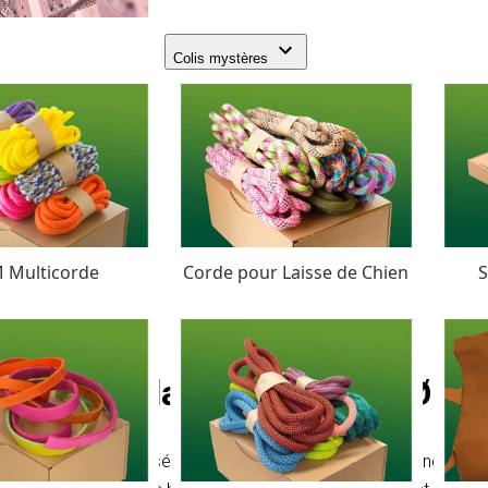
Colis mystères
 Multicorde
Corde pour Laisse de Chien
S
Chocolat Marron PPM Ø 3
Cordage tressé en polypropylène, fil polypropylène multif