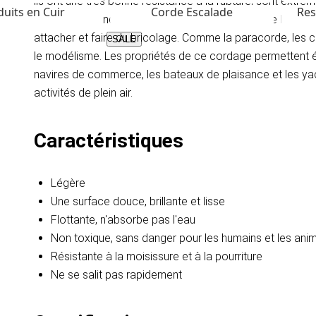
ils ont une très bonne résistance à la rupture, sont extrê
uits en Cuir
Corde Escalade
Res
surface est ronde et stable. Ils sont souples et se laisse
attacher et faire du bricolage. Comme la paracorde, les cor
SALE
le modélisme. Les propriétés de ce cordage permettent 
navires de commerce, les bateaux de plaisance et les yachts
activités de plein air.
Caractéristiques
Légère
Une surface douce, brillante et lisse
Flottante, n'absorbe pas l'eau
Non toxique, sans danger pour les humains et les a
Résistante à la moisissure et à la pourriture
Ne se salit pas rapidement