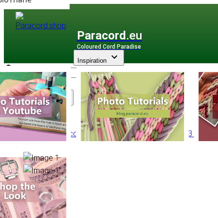
Paracord
.eu
Coloured Cord Paradise
Inspiration
Assortiment
PPM Multicorde
/
PPM Basic Ronde
/
Ronde Ø 3 mm