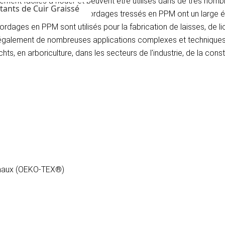
mement faciles à nouer et peuvent être utilisés dans de très nomb
tants de Cuir Graissé
nt facilement tresser. Les cordages tressés en PPM ont un large é
dages en PPM sont utilisés pour la fabrication de laisses, de lico
également de nombreuses applications complexes et techniques.
, en arboriculture, dans les secteurs de l'industrie, de la constr
nimaux (OEKO-TEX®)