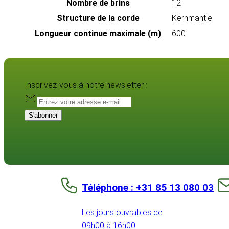
Nombre de brins
12
Structure de la corde
Kernmantle
Longueur continue maximale (m)
600
Inscrivez-vous à notre newsletter :
S'abonner
Téléphone : +31 85 13 080 03
Les jours ouvrables de
09h00 à 16h00