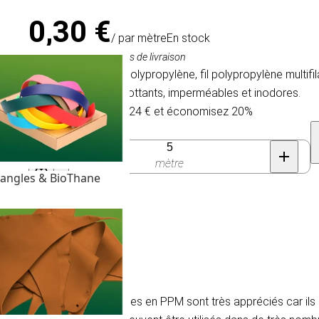
0,30 €
/ par mètre
En stock
TVA comprise, hors frais de livraison
Cordage tressé en polypropylène, fil polypropylène multi
car ils sont légers, flottants, imperméables et inodores.
Achetez 100 pour 0,24 € et économisez 20%
Quantité
mètre
angles & BioThane
 mm
ilament (PPM). Les cordages en PPM sont très appréciés car ils s