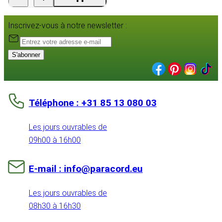
Inscrivez-vous à notre newsletter :
S'abonner
Téléphone : +31 85 13 080 03
Les jours ouvrables de
09h00 à 16h00
E-mail : info@paracord.eu
Les jours ouvrables de
08h30 à 16h30