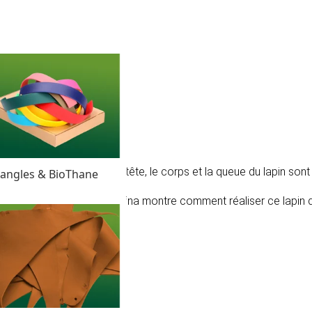
même avec ce tutoriel ! La tête, le corps et la queue du lapin so
angles & BioThane
ns la vidéo ci-dessous, Sabina montre comment réaliser ce lapin
tagram
.