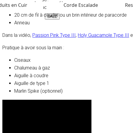
uits en Cuir
Corde Escalade
Res
1x 20 cm paracorde type 1 (pour le queue)
20 cm de fil à coudre ou un brin intérieur de paracorde
SALE
Anneau
Dans la vidéo,
Passion Pink Type III
,
Holy Guacamole Type III
e
Pratique à avoir sous la main :
Ciseaux
Chalumeau à gaz
Aiguille à coudre
Aiguille de type 1
Marlin Spike (optionnel)