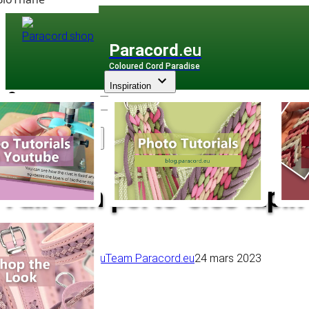
Paracord
.eu
Coloured Cord Paradise
Inspiration
Assortiment
Faire un porte-clés lapi
Retour à l'aperçu
Team Paracord.eu
24 mars 2023
Paracord