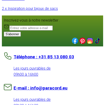
2 x Inspiration pour bijoux de sacs
Inscrivez-vous à notre newsletter :
S'abonner
Téléphone : +31 85 13 080 03
Les jours ouvrables de
09h00 à 16h00
E-mail : info@paracord.eu
Les jours ouvrables de