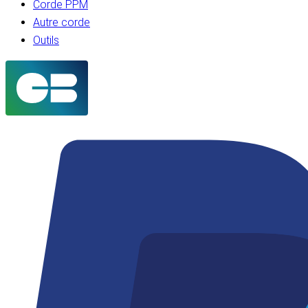
Corde PPM
Autre corde
Outils