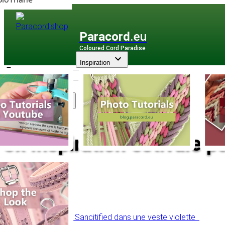
Paracord
.eu
Coloured Cord Paradise
Inspiration
Assortiment
3x Inspiration estivale 
Retour à l'aperçu
Table des matières
1. Luna's Wide Sancitified dans une veste violette