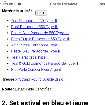
uits en Cuir
Corde Escalade
Res
Matériels utilisés :
SALE
Teal Paracorde 550 Type III
Doré Paracorde 550 Type III
Pastel Blue Paracorde 550 Type III
Deep Purple Paracorde 550 Type III
Acid Purple Paracorde Type II
Pastel Bleu Paracorde Type II
Teal Paracorde Type II
Teal & Gold Diamonds Paracorde Type II
Plat Perle Curseur Fleur Argent
Tresse :
4 Strand Round Double Braid
Nœud :
Luna's Wide Sanctified
2. Set estival en bleu et jaune