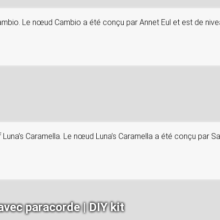
 Cambio. Le nœud Cambio a été conçu par Annet Eul et est de niv
if Luna’s Caramella. Le nœud Luna’s Caramella a été conçu par Sa
avec paracorde | DIY kit