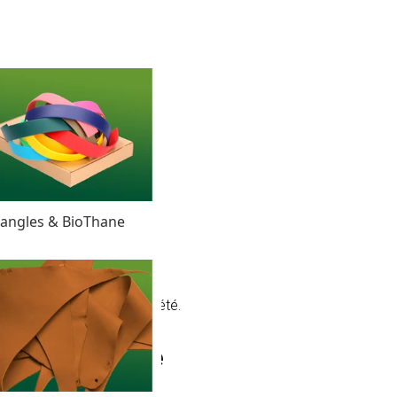
angles & BioThane
pour égayer vos projets d'été.
e veste violette