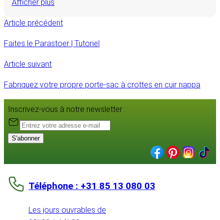
Afficher plus
Article précédent
Faites le Parastoer | Tutoriel
Article suivant
Fabriquez votre propre porte-sac à crottes en cuir nappa
Inscrivez-vous à notre newsletter :
S'abonner
Téléphone : +31 85 13 080 03
Les jours ouvrables de