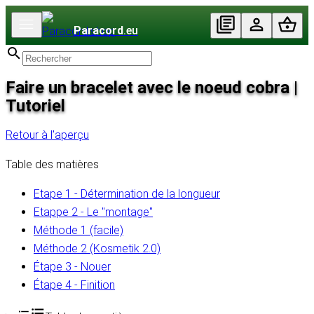
Paracord
.eu
Faire un bracelet avec le noeud cobra |
Tutoriel
Retour à l'aperçu
Table des matières
Etape 1 - Détermination de la longueur
Etappe 2 - Le "montage"
Méthode 1 (facile)
Méthode 2 (Kosmetik 2.0)
Étape 3 - Nouer
Étape 4 - Finition