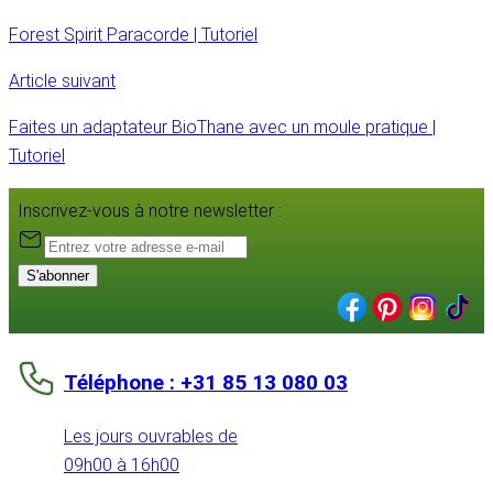
Forest Spirit Paracorde | Tutoriel
Article suivant
Faites un adaptateur BioThane avec un moule pratique |
Tutoriel
Inscrivez-vous à notre newsletter :
S'abonner
Téléphone : +31 85 13 080 03
Les jours ouvrables de
09h00 à 16h00