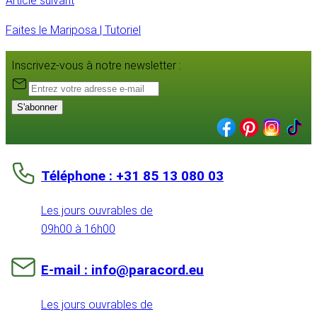
Article suivant
Faites le Mariposa | Tutoriel
Inscrivez-vous à notre newsletter :
S'abonner
Téléphone : +31 85 13 080 03
Les jours ouvrables de
09h00 à 16h00
E-mail : info@paracord.eu
Les jours ouvrables de