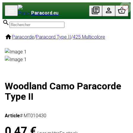
Paracord
.eu
Paracorde
/
Paracord Type II
/
425 Multicolore
Woodland Camo Paracorde
Type II
Article
# MT010430
0,47 €