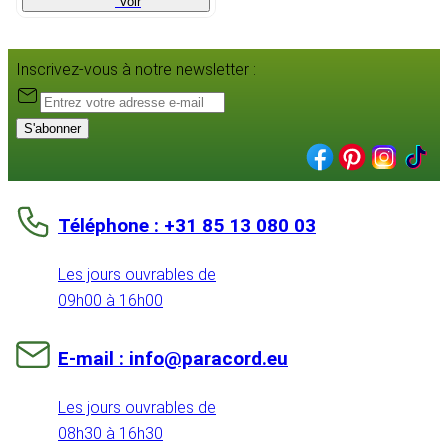
Voir
Inscrivez-vous à notre newsletter :
S'abonner
Téléphone : +31 85 13 080 03
Les jours ouvrables de
09h00 à 16h00
E-mail : info@paracord.eu
Les jours ouvrables de
08h30 à 16h30