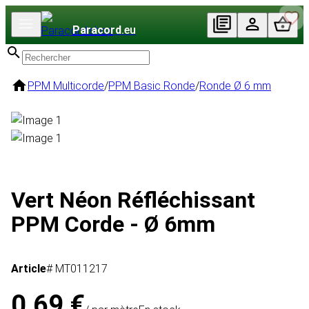
Paracord
.eu
PPM Multicorde
/
PPM Basic Ronde
/
Ronde Ø 6 mm
Vert Néon Réfléchissant
PPM Corde - Ø 6mm
Article
# MT011217
0,69 €