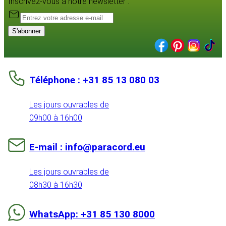
Inscrivez-vous à notre newsletter :
S'abonner
Téléphone : +31 85 13 080 03
Les jours ouvrables de
09h00 à 16h00
E-mail : info@paracord.eu
Les jours ouvrables de
08h30 à 16h30
WhatsApp: +31 85 130 8000