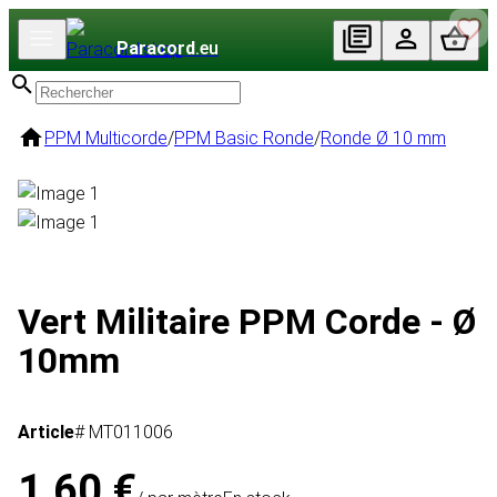
Paracord
.eu
PPM Multicorde
/
PPM Basic Ronde
/
Ronde Ø 10 mm
Vert Militaire PPM Corde - Ø
10mm
Article
# MT011006
1,60 €