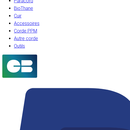
Paracord
BioThane
Cuir
Accessoires
Corde PPM
Autre corde
Outils