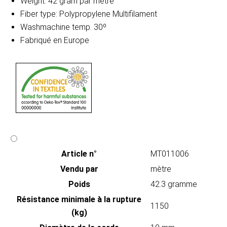
Weight: 42 gram par mètre
Fiber type: Polypropylene Multifilament
Washmachine temp. 30º
Fabriqué en Europe
Article n°
MT011006
Vendu par
mètre
Poids
42.3 gramme
Résistance minimale à la rupture
1150
(kg)