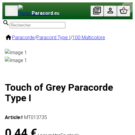
Paracord
.eu
Paracorde
/
Paracord Type I
/
100 Multicolore
Touch of Grey Paracorde
Type I
Article
# MT013735
0,44 €