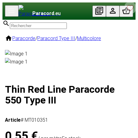
Paracord
.eu
Paracorde
/
Paracord Type III
/
Multicolore
Thin Red Line Paracorde
550 Type III
Article
# MT010351
0,55 €