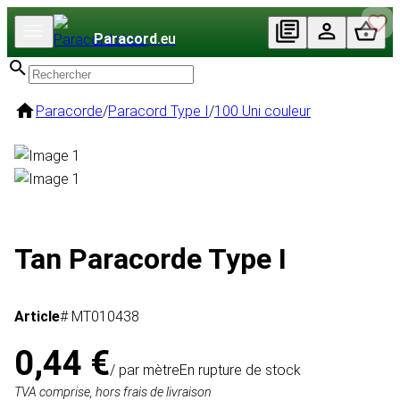
Paracord
.eu
Paracorde
/
Paracord Type I
/
100 Uni couleur
Tan Paracorde Type I
Article
# MT010438
0,44 €
/ par mètre
En rupture de stock
TVA comprise, hors frais de livraison