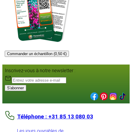
Commander un échantillon (0,50 €)
Inscrivez-vous à notre newsletter :
S'abonner
Téléphone : +31 85 13 080 03
Les jours ouvrables de