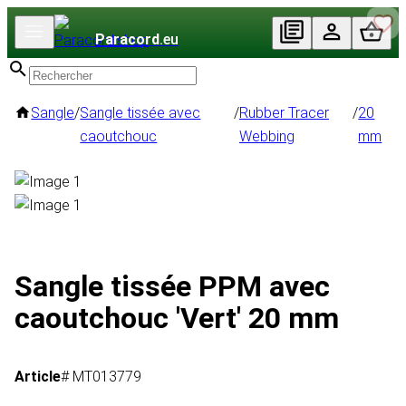
Paracord
.eu
Sangle
/
Sangle tissée avec
/
Rubber Tracer
/
20
caoutchouc
Webbing
mm
Sangle tissée PPM avec
caoutchouc 'Vert' 20 mm
Article
# MT013779