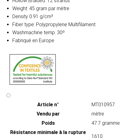
Hollow Braided: 12 strands
Weight: 45 gram par mètre
Density 0.91 g/cm³
Fiber type: Polypropylene Multifilament
Washmachine temp. 30º
Fabriqué en Europe
Article n°
MT010957
Vendu par
mètre
Poids
47.7 gramme
Résistance minimale à la rupture
1610