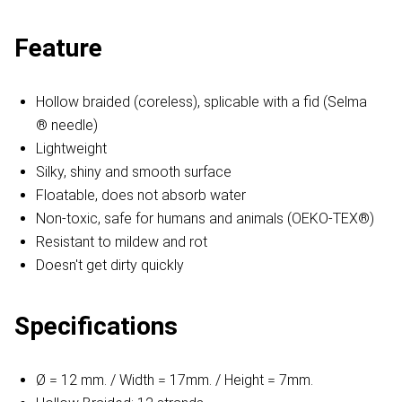
Feature
Hollow braided (coreless), splicable with a fid (Selma
® needle)
Lightweight
Silky, shiny and smooth surface
Floatable, does not absorb water
Non-toxic, safe for humans and animals (OEKO-TEX®)
Resistant to mildew and rot
Doesn't get dirty quickly
Specifications
Ø = 12 mm. / Width = 17mm. / Height = 7mm.