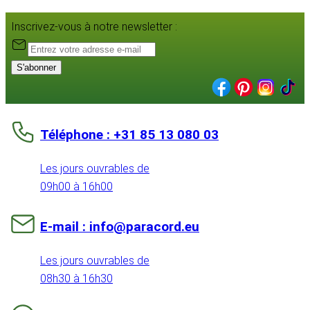
Inscrivez-vous à notre newsletter :
S'abonner
Téléphone : +31 85 13 080 03
Les jours ouvrables de
09h00 à 16h00
E-mail : info@paracord.eu
Les jours ouvrables de
08h30 à 16h30