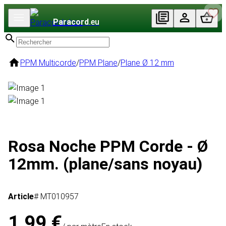
Paracord
.eu
PPM Multicorde
/
PPM Plane
/
Plane Ø 12 mm
Rosa Noche PPM Corde - Ø
12mm. (plane/sans noyau)
Article
# MT010957
1,99 €