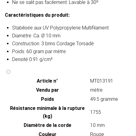
​Ne se salit pas facilement. Lavable à 30º
Caractéristiques du produit​:
Stabilisée aux UV
Polypropylene Multifilament
Diamètre: Ca. Ø 10 mm.
​Construction: 3 brins Cordage Torsadé
Poids: 60 gram par mètre
Densité 0.91 g/cm³
Article n°
MT013191
Vendu par
mètre
Poids
49.5 gramme
Résistance minimale à la rupture
1755
(kg)
Diamètre de la corde
10 mm
Couleur
Rouge