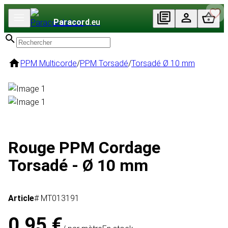
Paracord
.eu
PPM Multicorde
/
PPM Torsadé
/
Torsadé Ø 10 mm
Rouge PPM Cordage
Torsadé - Ø 10 mm
Article
# MT013191
0,95 €