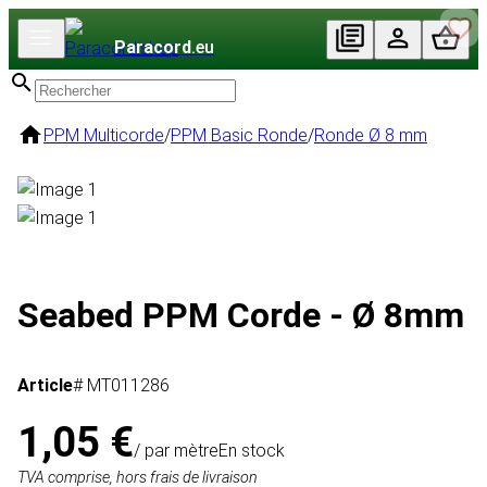
Paracord
.eu
PPM Multicorde
/
PPM Basic Ronde
/
Ronde Ø 8 mm
Seabed PPM Corde - Ø 8mm
Article
# MT011286
1,05 €
/ par mètre
En stock
TVA comprise, hors frais de livraison