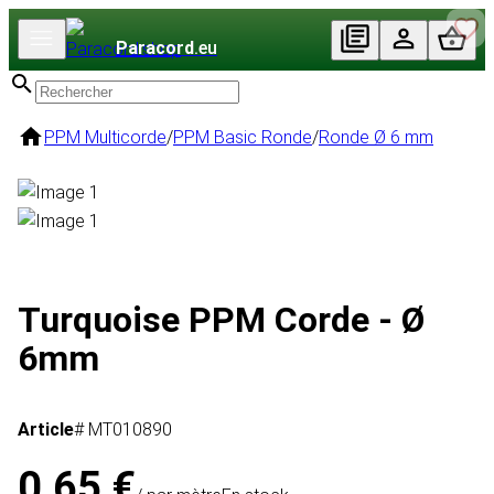
Paracord
.eu
PPM Multicorde
/
PPM Basic Ronde
/
Ronde Ø 6 mm
Turquoise PPM Corde - Ø
6mm
Article
# MT010890
0,65 €