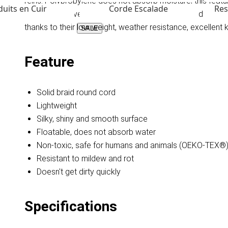
reins. Polypropylene does not absorb moisture, this featu
uits en Cuir
Corde Escalade
Res
light weight (even when wet), it feels smooth and doesn'
thanks to their low weight, weather resistance, excellent k
SALE
Feature
Solid braid round cord
Lightweight
Silky, shiny and smooth surface
Floatable, does not absorb water
Non-toxic, safe for humans and animals (OEKO-TEX®
Resistant to mildew and rot
Doesn't get dirty quickly
Specifications