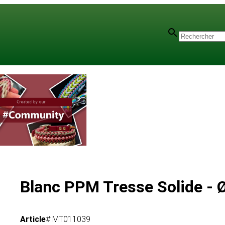
m
Blanc PPM Tresse Solide -
Article
# MT011039