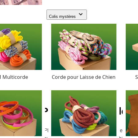
Colis mystères
 Multicorde
Corde pour Laisse de Chien
S
Blanc PPM Tresse Solide 
Solid braided PPM cord is made from Polypropylene multif