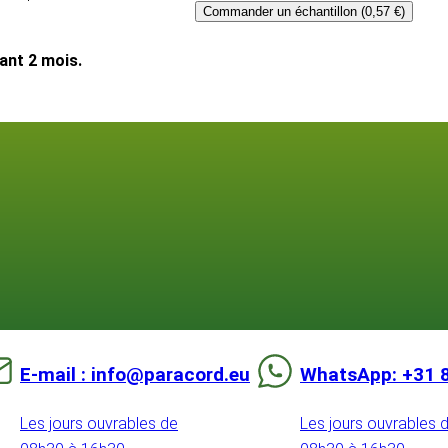
Commander un échantillon (0,57 €)
dant 2 mois.
E-mail : info@paracord.eu
WhatsApp: +31 
Les jours ouvrables de
Les jours ouvrables 