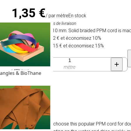
1,35 €
/ par mètre
En stock
TVA comprise, hors frais de livraison
PPM Solid braid - Ø 10 mm. Solid braided PPM cord is made
Achetez 30 pour 1,22 € et économisez 10%
Achetez 100 pour 1,15 € et économisez 15%
Quantité
mètre
angles & BioThane
- Ø 10mm
ilament fibre. Customers choose this populair PPM cord for dog