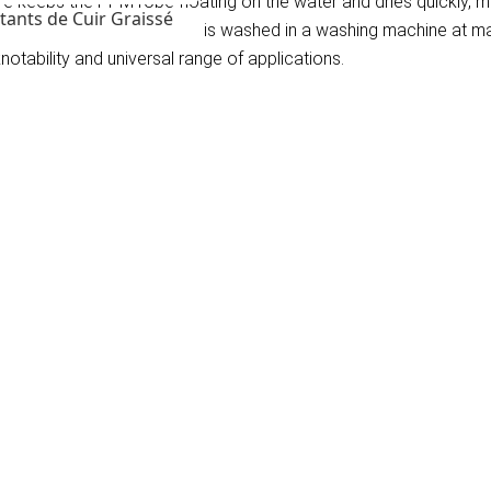
re keeps the PPM rope floating on the water and dries quickly, m
tants de Cuir Graissé
t get dirty quickly. PPM rope is washed in a washing machine at
notability and universal range of applications.
)