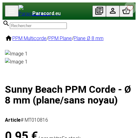
Paracord
.eu
PPM Multicorde
/
PPM Plane
/
Plane Ø 8 mm
Sunny Beach PPM Corde - Ø
8 mm (plane/sans noyau)
Article
# MT010816
0,95 €