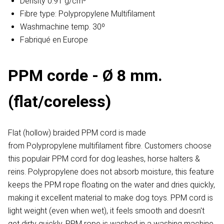
Density 0.91 g/cm³
Fibre type: Polypropylene Multifilament
Washmachine temp. 30º
Fabriqué en Europe
PPM corde - Ø 8 mm.
(flat/coreless)
Flat (hollow) braided PPM cord is made
from Polypropylene multifilament fibre. Customers choose
this populair PPM cord for dog leashes, horse halters &
reins. Polypropylene does not absorb moisture, this feature
keeps the PPM rope floating on the water and dries quickly,
making it excellent material to make dog toys. PPM cord is
light weight (even when wet), it feels smooth and doesn't
get dirty quickly. PPM rope is washed in a washing machine