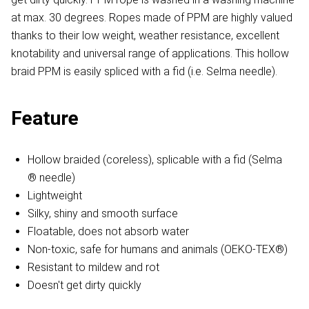
at max. 30 degrees. Ropes made of PPM are highly valued
thanks to their low weight, weather resistance, excellent
knotability and universal range of applications. This hollow
braid PPM is easily spliced with a fid (i.e. Selma needle).
Feature
Hollow braided (coreless), splicable with a fid (Selma
® needle)
Lightweight
Silky, shiny and smooth surface
Floatable, does not absorb water
Non-toxic, safe for humans and animals (OEKO-TEX®)
Resistant to mildew and rot
Doesn't get dirty quickly