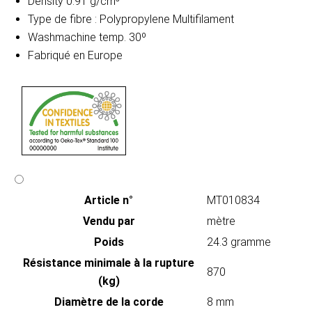
Density 0.91 g/cm³
Type de fibre : Polypropylene Multifilament
Washmachine temp. 30º
Fabriqué en Europe
Article n°
MT010834
Vendu par
mètre
Poids
24.3 gramme
Résistance minimale à la rupture
870
(kg)
Diamètre de la corde
8 mm