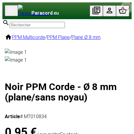
Paracord
.eu
PPM Multicorde
/
PPM Plane
/
Plane Ø 8 mm
Noir PPM Corde - Ø 8 mm
(plane/sans noyau)
Article
# MT010834
0,95 €