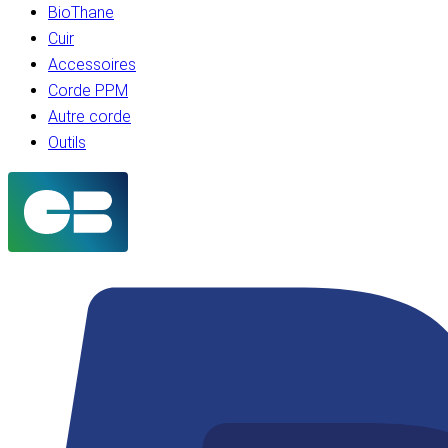
BioThane
Cuir
Accessoires
Corde PPM
Autre corde
Outils