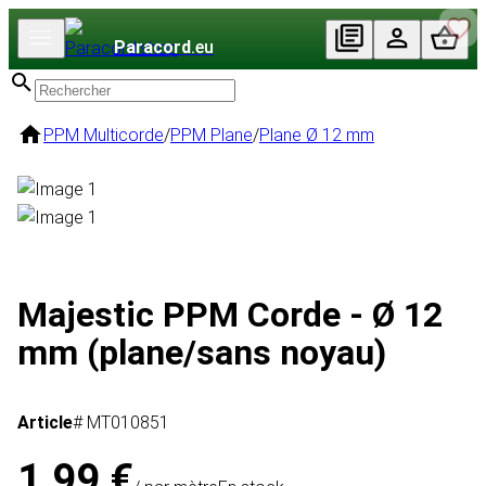
Paracord
.eu
PPM Multicorde
/
PPM Plane
/
Plane Ø 12 mm
Majestic PPM Corde - Ø 12
mm (plane/sans noyau)
Article
# MT010851
1,99 €