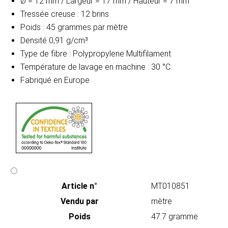
Ø = 12 mm / Largeur = 17 mm / Hauteur = 7 mm
Tressée creuse : 12 brins
Poids : 45 grammes par mètre
Densité 0,91 g/cm³
Type de fibre : Polypropylene Multifilament
Température de lavage en machine : 30 °C
Fabriqué en Europe
Article n°
MT010851
Vendu par
mètre
Poids
47.7 gramme