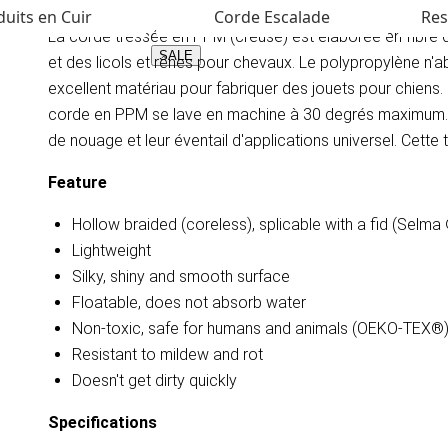
uits en Cuir
Corde Escalade
Res
La corde tressée en PPM (creuse) est élaborée en fibre d
SALE
et des licols et rênes pour chevaux. Le polypropylène n'ab
excellent matériau pour fabriquer des jouets pour chiens. 
corde en PPM se lave en machine à 30 degrés maximum. Le
de nouage et leur éventail d'applications universel. Cette 
Feature
Hollow braided (coreless), splicable with a fid (Selma
Lightweight
Silky, shiny and smooth surface
Floatable, does not absorb water
Non-toxic, safe for humans and animals (OEKO-TEX®
Resistant to mildew and rot
Doesn't get dirty quickly
Specifications