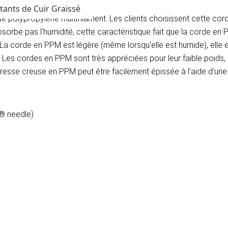
tants de Cuir Graissé
e polypropylène multifilament. Les clients choisissent cette cor
sorbe pas l'humidité, cette caractéristique fait que la corde en P
La corde en PPM est légère (même lorsqu'elle est humide), elle es
s cordes en PPM sont très appréciées pour leur faible poids, le
tresse creuse en PPM peut être facilement épissée à l'aide d'une a
 ® needle)
)