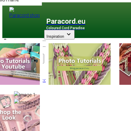
Paracord
.eu
Coloured Cord Paradise
Inspiration
Assortiment
PPM Multicorde
/
PPM Plane
/
Plane Ø 12 mm