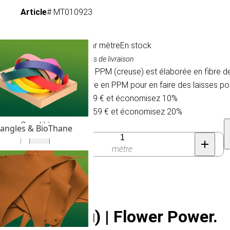
Article
# MT010923
1,99 €
/ par mètre
En stock
TVA comprise, hors frais de livraison
La corde tressée en PPM (creuse) est élaborée en fibre de 
cette corde populaire en PPM pour en faire des laisses pou
Achetez 30 pour 1,79 € et économisez 10%
Achetez 100 pour 1,59 € et économisez 20%
Quantité
angles & BioThane
mètre
/sans noyau) | Flower Power.