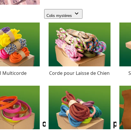
Colis mystères
 Multicorde
Corde pour Laisse de Chien
S
PPM corde - Ø 12 mm (plate