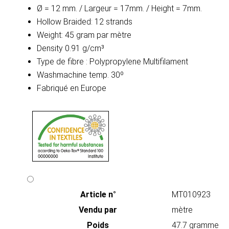
Ø = 12 mm. / Largeur = 17mm. / Height = 7mm.
Hollow Braided: 12 strands
Weight: 45 gram par mètre
Density 0.91 g/cm³
Type de fibre : Polypropylene Multifilament
Washmachine temp. 30º
Fabriqué en Europe
Article n°
MT010923
Vendu par
mètre
Poids
47.7 gramme