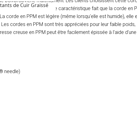
e polypropylène multifilament. Les clients choisissent cette cor
tants de Cuir Graissé
sorbe pas l'humidité, cette caractéristique fait que la corde en P
La corde en PPM est légère (même lorsqu'elle est humide), elle es
s cordes en PPM sont très appréciées pour leur faible poids, le
tresse creuse en PPM peut être facilement épissée à l'aide d'une a
 ® needle)
)