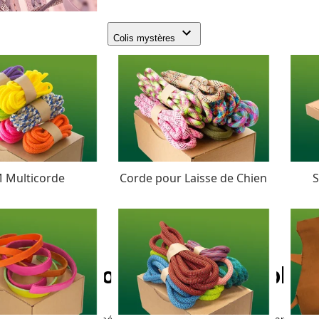
Colis mystères
 Multicorde
Corde pour Laisse de Chien
S
PPM corde - Ø 8 mm. (plat