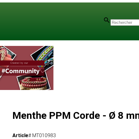
Menthe PPM Corde - Ø 8 mm
Article
# MT010983