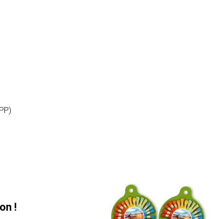
(PP)
on !