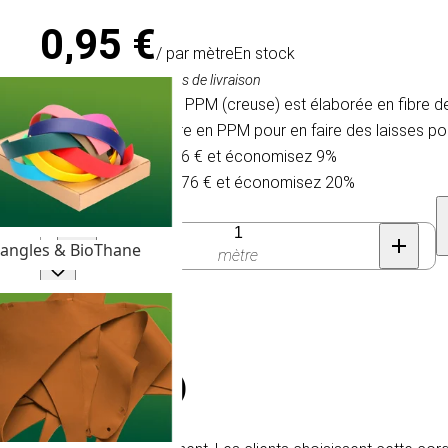
0,95 €
/ par mètre
En stock
TVA comprise, hors frais de livraison
La corde tressée en PPM (creuse) est élaborée en fibre de 
cette corde populaire en PPM pour en faire des laisses pou
Achetez 30 pour 0,86 € et économisez 9%
Achetez 100 pour 0,76 € et économisez 20%
Quantité
angles & BioThane
mètre
e/sans noyau)