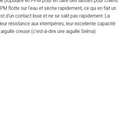
de populaire en PPM pour en faire des laisses pour chiens
PM flotte sur l'eau et sèche rapidement, ce qui en fait un
t d'un contact lisse et ne se salit pas rapidement. La
ur résistance aux intempéries, leur excellente capacité
iguille creuse (c'est-à-dire une aiguille Selma).