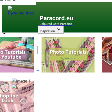
Paracord
.eu
Coloured Cord Paradise
Inspiration
Assortiment
PPM Multicorde
/
PPM Plane
/
Plane Ø 8 mm