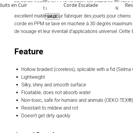
La corde tressée en PPM (creuse) est élaborée en fibre d
uits en Cuir
Corde Escalade
Res
et des licols et rênes pour chevaux. Le polypropylène n'ab
excellent matériau pour fabriquer des jouets pour chiens. 
SALE
corde en PPM se lave en machine à 30 degrés maximum. Le
de nouage et leur éventail d'applications universel. Cette 
Feature
Hollow braided (coreless), splicable with a fid (Selma
Lightweight
Silky, shiny and smooth surface
Floatable, does not absorb water
Non-toxic, safe for humans and animals (OEKO-TEX®
Resistant to mildew and rot
Doesn't get dirty quickly