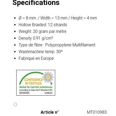
Specifications
Ø = 8 mm. / Width = 13 mm / Height = 4 mm
Hollow Braided: 12 strands
Weight: 20 gram par mètre
Density 0.91 g/cm³
Type de fibre : Polypropylene Multifilament
Washmachine temp. 30º
Fabriqué en Europe
Article n°
MT010983