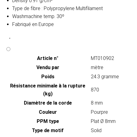
Density 0.91 g/cm³
Type de fibre : Polypropylene Multifilament
Washmachine temp. 30º
Fabriqué en Europe
Article n°
MT010902
Vendu par
mètre
Poids
24.3 gramme
Résistance minimale à la rupture
870
(kg)
Diamètre de la corde
8 mm
Couleur
Pourpre
PPM type
Plat Ø 8mm
Type de motif
Solid