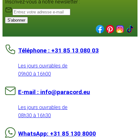
Inscrivez-vous à notre newsletter :
S'abonner
Téléphone : +31 85 13 080 03
Les jours ouvrables de
09h00 à 16h00
E-mail : info@paracord.eu
Les jours ouvrables de
08h30 à 16h30
WhatsApp: +31 85 130 8000