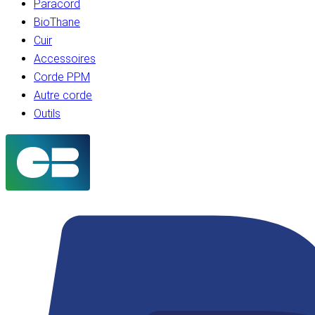
Paracord
BioThane
Cuir
Accessoires
Corde PPM
Autre corde
Outils