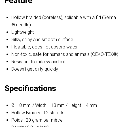
Feature
Hollow braided (coreless), splicable with a fid (Selma
® needle)
Lightweight
Silky, shiny and smooth surface
Floatable, does not absorb water
Non-toxic, safe for humans and animals (OEKO-TEX®)
Resistant to mildew and rot
Doesn't get dirty quickly
Specifications
Ø = 8 mm. / Width = 13 mm / Height = 4 mm
Hollow Braided: 12 strands
Poids : 20 gram par mètre