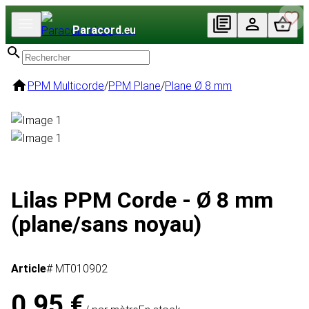
Paracord
.eu
PPM Multicorde
/
PPM Plane
/
Plane Ø 8 mm
Lilas PPM Corde - Ø 8 mm
(plane/sans noyau)
Article
# MT010902
0,95 €