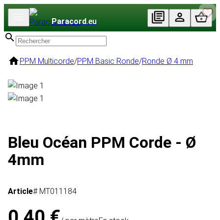
Paracord
.eu
PPM Multicorde
/
PPM Basic Ronde
/
Ronde Ø 4 mm
Bleu Océan PPM Corde - Ø
4mm
Article
# MT011184
0,40 €