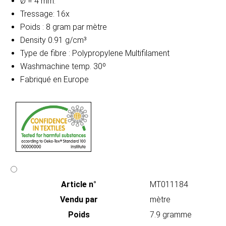
Ø = 4 mm.
Tressage: 16x
Poids : 8 gram par mètre
Density 0.91 g/cm³
Type de fibre : Polypropylene Multifilament
Washmachine temp. 30º
Fabriqué en Europe
Article n°
MT011184
Vendu par
mètre
Poids
7.9 gramme