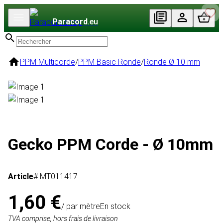
Paracord
.eu
PPM Multicorde
/
PPM Basic Ronde
/
Ronde Ø 10 mm
Gecko PPM Corde - Ø 10mm
Article
# MT011417
1,60 €
/ par mètre
En stock
TVA comprise, hors frais de livraison