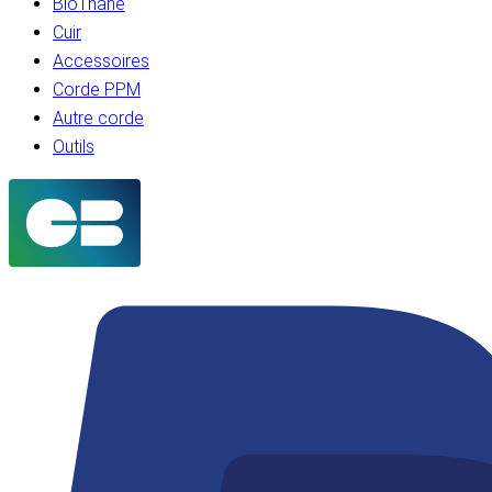
BioThane
Cuir
Accessoires
Corde PPM
Autre corde
Outils