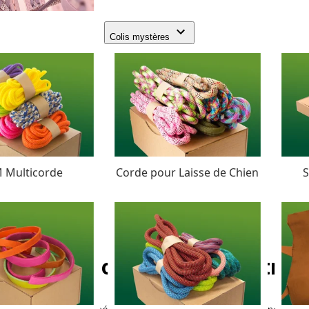
Colis mystères
 Multicorde
Corde pour Laisse de Chien
S
PPM Corde - Ø 6 mm. (tress