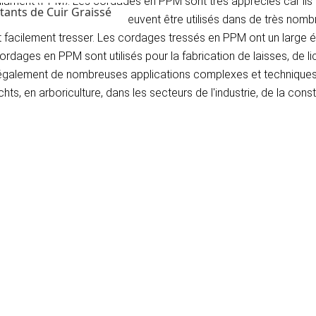
ilament (PPM). Les cordages en PPM sont très appréciés car ils s
tants de Cuir Graissé
mement faciles à nouer et peuvent être utilisés dans de très nomb
nt facilement tresser. Les cordages tressés en PPM ont un large é
dages en PPM sont utilisés pour la fabrication de laisses, de lico
également de nombreuses applications complexes et techniques.
, en arboriculture, dans les secteurs de l'industrie, de la constr
)