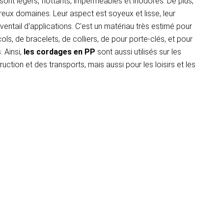
ont légers, flottants, imperméables et inodores. De plus,
reux domaines. Leur aspect est soyeux et lisse, leur
ventail d'applications. C'est un matériau très estimé pour
ls, de bracelets, de colliers, de pour porte-clés, et pour
 Ainsi,
les cordages en PP
sont aussi utilisés sur les
uction et des transports, mais aussi pour les loisirs et les