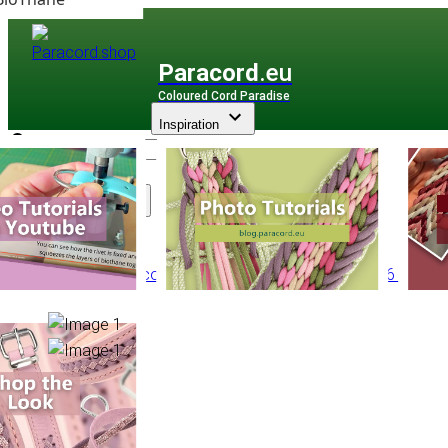
Paracord
.eu
Coloured Cord Paradise
Inspiration
Assortiment
PPM Multicorde
/
PPM Basic Ronde
/
Ronde Ø 6 mm