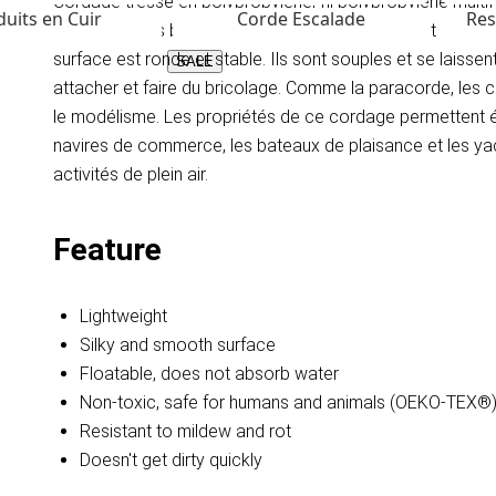
Cordage tressé en polypropylène, fil polypropylène multif
uits en Cuir
Corde Escalade
Res
ils ont une très bonne résistance à la rupture, sont extrê
surface est ronde et stable. Ils sont souples et se laisse
SALE
attacher et faire du bricolage. Comme la paracorde, les cor
le modélisme. Les propriétés de ce cordage permettent 
navires de commerce, les bateaux de plaisance et les yachts
activités de plein air.
Feature
Lightweight
Silky and smooth surface
Floatable, does not absorb water
Non-toxic, safe for humans and animals (OEKO-TEX®
Resistant to mildew and rot
Doesn't get dirty quickly