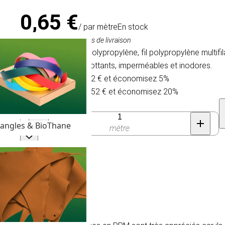
0,65 €
/ par mètre
En stock
TVA comprise, hors frais de livraison
Cordage tressé en polypropylène, fil polypropylène multi
car ils sont légers, flottants, imperméables et inodores.
Achetez 30 pour 0,62 € et économisez 5%
Achetez 100 pour 0,52 € et économisez 20%
Quantité
angles & BioThane
mètre
és )