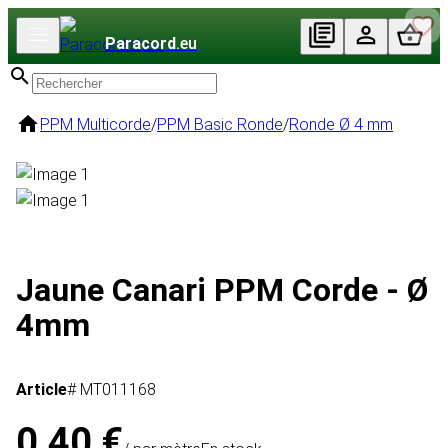
Paracord
.eu
PPM Multicorde
/
PPM Basic Ronde
/
Ronde Ø 4 mm
Jaune Canari PPM Corde - Ø
4mm
Article
# MT011168
0,40 €