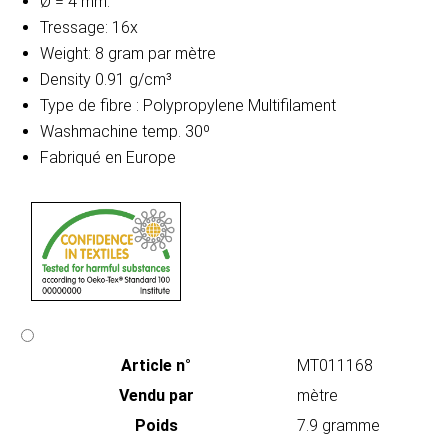
Ø = 4 mm.
Tressage: 16x
Weight: 8 gram par mètre
Density 0.91 g/cm³
Type de fibre : Polypropylene Multifilament
Washmachine temp. 30º
Fabriqué en Europe
Article n°
MT011168
Vendu par
mètre
Poids
7.9 gramme