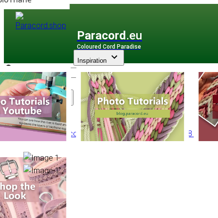
Paracord
.eu
Coloured Cord Paradise
Inspiration
Assortiment
PPM Multicorde
/
PPM Basic Ronde
/
Ronde Ø 8 mm