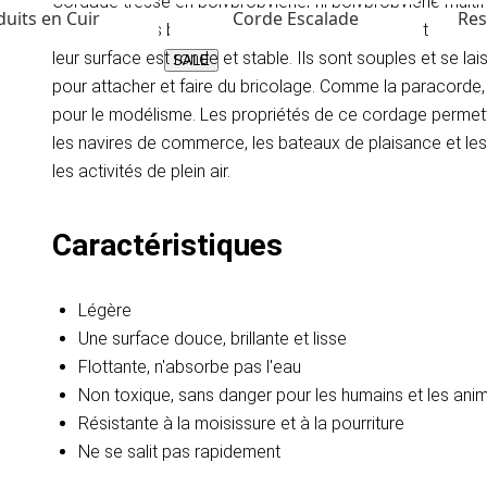
Cordage tressé en polypropylène, fil polypropylène multif
uits en Cuir
Corde Escalade
Res
ils ont une très bonne résistance à la rupture, sont extrê
leur surface est ronde et stable. Ils sont souples et se l
SALE
pour attacher et faire du bricolage. Comme la paracorde, le
pour le modélisme. Les propriétés de ce cordage permet
les navires de commerce, les bateaux de plaisance et les ya
les activités de plein air.
Caractéristiques
Légère
Une surface douce, brillante et lisse
Flottante, n'absorbe pas l'eau
Non toxique, sans danger pour les humains et les a
Résistante à la moisissure et à la pourriture
Ne se salit pas rapidement