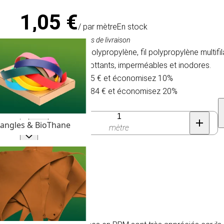
1,05 €
/ par mètre
En stock
TVA comprise, hors frais de livraison
Cordage tressé en polypropylène, fil polypropylène multi
car ils sont légers, flottants, imperméables et inodores.
Achetez 30 pour 0,95 € et économisez 10%
Achetez 100 pour 0,84 € et économisez 20%
Quantité
angles & BioThane
mètre
és)