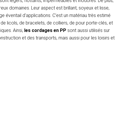
ont légers, flottants, imperméables et inodores. De plus,
eux domaines. Leur aspect est brillant, soyeux et lisse,
ge éventail d'applications. C'est un matériau très estimé
 licols, de bracelets, de colliers, de pour porte-clés, et
ques. Ainsi,
les cordages en PP
sont aussi utilisés sur
nstruction et des transports, mais aussi pour les loisirs et