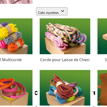
Colis mystères
 Multicorde
Corde pour Laisse de Chien
S
PPM corde - Ø 8 mm (tress