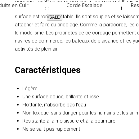
Cordage tressé en polypropylène, fil polypropylène multif
uits en Cuir
Corde Escalade
Res
ils ont une très bonne résistance à la rupture, sont extrê
surface est ronde et stable. Ils sont souples et se laisse
SALE
attacher et faire du bricolage. Comme la paracorde, les cor
le modélisme. Les propriétés de ce cordage permettent 
navires de commerce, les bateaux de plaisance et les yachts
activités de plein air.
Caractéristiques
Légère
Une surface douce, brillante et lisse
Flottante, n'absorbe pas l'eau
Non toxique, sans danger pour les humains et les a
Résistante à la moisissure et à la pourriture
Ne se salit pas rapidement