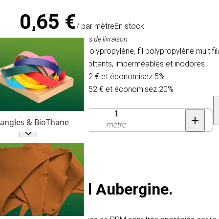
0,65 €
/ par mètre
En stock
TVA comprise, hors frais de livraison
Cordage tressé en polypropylène, fil polypropylène multi
car ils sont légers, flottants, imperméables et inodores.
Achetez 30 pour 0,62 € et économisez 5%
Achetez 100 pour 0,52 € et économisez 20%
Quantité
angles & BioThane
mètre
és) | Roasted Aubergine.