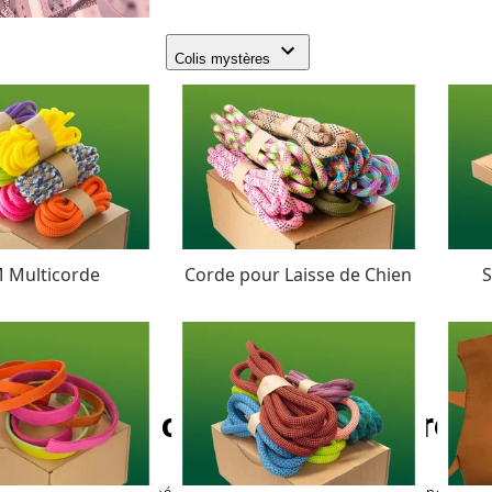
Colis mystères
 Multicorde
Corde pour Laisse de Chien
S
PPM Corde - Ø 6 mm (tress