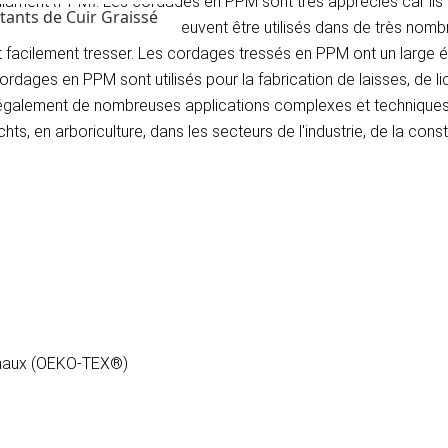
ilament (PPM). Les cordages en PPM sont très appréciés car ils s
tants de Cuir Graissé
mement faciles à nouer et peuvent être utilisés dans de très nomb
nt facilement tresser. Les cordages tressés en PPM ont un large é
dages en PPM sont utilisés pour la fabrication de laisses, de lico
également de nombreuses applications complexes et techniques.
, en arboriculture, dans les secteurs de l'industrie, de la constr
nimaux (OEKO-TEX®)