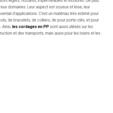
ont légers, flottants, imperméables et inodores. De plus,
reux domaines. Leur aspect est soyeux et lisse, leur
ventail d'applications. C'est un matériau très estimé pour
ls, de bracelets, de colliers, de pour porte-clés, et pour
 Ainsi,
les cordages en PP
sont aussi utilisés sur les
uction et des transports, mais aussi pour les loisirs et les