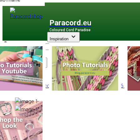
Paracord
.eu
Coloured Cord Paradise
Inspiration
Assortiment
PPM Multicorde
/
PPM Basic Ronde
/
Ronde Ø 6 mm